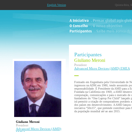
English Version
Quinta-feira, 
Participantes
Giuliano Meroni
President
Advanced Micro Devices (AMD) EMEA
Formado em Engenharia pela Universidade de No
ingressou na ADM em 1980, tendo assumido posi
responsabilidade. É Presidente da AMD para a Eu
Fundada na Califórnia em 1969, a AMD desenvol
computação, comunicações e para o mercado d
fundadores do “One Laptop Per Child” lançado p
irá permitir a criação de computadores portáteis a
dos países em desenvolvimento. A AMD lançou
iniciativa “50x15”, que pretende contribuir para 
da população mundial até ao ano 2015.
Giuliano Meroni
President
Advanced Micro Devices (AMD)