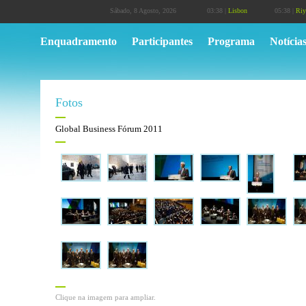
Sábado, 8 Agosto, 2026
03:38 |
Lisbon
05:38 |
Riy
Enquadramento
Participantes
Programa
Notícia
Fotos
Global Business Fórum 2011
Clique na imagem para ampliar.