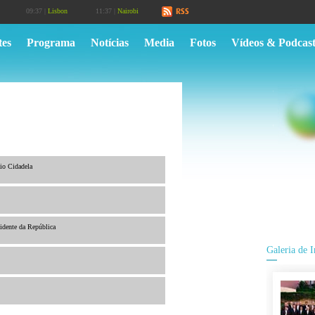
09:37 |
Lisbon
11:37 |
Nairobi
tes
Programa
Notícias
Media
Fotos
Vídeos & Podcast
cio Cidadela
sidente da República
Galeria de 