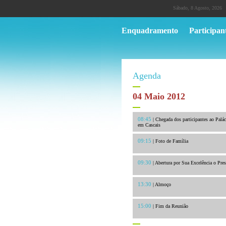
Sábado, 8 Agosto, 2026
Enquadramento
Participan
Agenda
04 Maio 2012
08:45
| Chegada dos participantes ao Palá
em Cascais
09:15
| Foto de Família
09:30
| Abertura por Sua Excelência o Pre
13:30
| Almoço
15:00
| Fim da Reunião