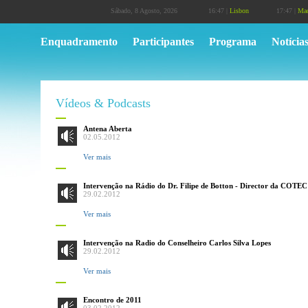
Sábado, 8 Agosto, 2026
16:47 |
Lisbon
17:47 |
Mad
Enquadramento
Participantes
Programa
Notícia
Vídeos & Podcasts
Antena Aberta
02.05.2012
Ver mais
Intervenção na Rádio do Dr. Filipe de Botton - Director da COTEC
29.02.2012
Ver mais
Intervenção na Radio do Conselheiro Carlos Silva Lopes
29.02.2012
Ver mais
Encontro de 2011